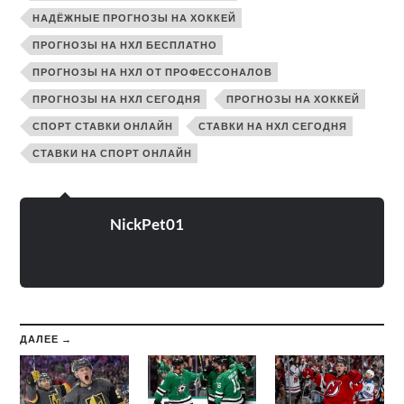
НАДЁЖНЫЕ ПРОГНОЗЫ НА ХОККЕЙ
ПРОГНОЗЫ НА НХЛ БЕСПЛАТНО
ПРОГНОЗЫ НА НХЛ ОТ ПРОФЕССОНАЛОВ
ПРОГНОЗЫ НА НХЛ СЕГОДНЯ
ПРОГНОЗЫ НА ХОККЕЙ
СПОРТ СТАВКИ ОНЛАЙН
СТАВКИ НА НХЛ СЕГОДНЯ
СТАВКИ НА СПОРТ ОНЛАЙН
NickPet01
ДАЛЕЕ →