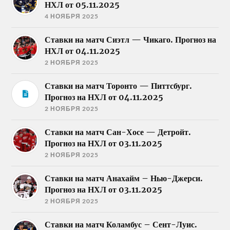
НХЛ от 05.11.2025
4 НОЯБРЯ 2025
Ставки на матч Сиэтл — Чикаго. Прогноз на
НХЛ от 04.11.2025
2 НОЯБРЯ 2025
Ставки на матч Торонто — Питтсбург.
Прогноз на НХЛ от 04.11.2025
2 НОЯБРЯ 2025
Ставки на матч Сан-Хосе — Детройт.
Прогноз на НХЛ от 03.11.2025
2 НОЯБРЯ 2025
Ставки на матч Анахайм – Нью-Джерси.
Прогноз на НХЛ от 03.11.2025
2 НОЯБРЯ 2025
Ставки на матч Коламбус – Сент-Луис.