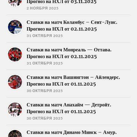
Прогноз на НХЛ от 03.11.2025
2 НОЯБРЯ 2025
Ставки на матч Коламбус – Сент-Луис.
Прогноз на НХЛ от 02.11.2025
31 ОКТЯБРЯ 2025
Ставки на матч Монреаль — Оттава.
Прогноз на НХЛ от 02.11.2025
31 ОКТЯБРЯ 2025
Ставки на матч Вашингтон – Айлендерс.
Прогноз на НХЛ от 01.11.2025
30 ОКТЯБРЯ 2025
Ставки на матч Анахайм — Детройт.
Прогноз на НХЛ от 01.11.2025
30 ОКТЯБРЯ 2025
Ставки на матч Динамо Минск – Амур.