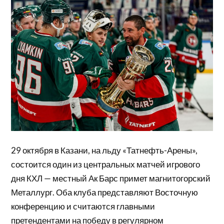
29 октября в Казани, на льду «Татнефть-Арены»,
состоится один из центральных матчей игрового
дня КХЛ — местный Ак Барс примет магнитогорский
Металлург. Оба клуба представляют Восточную
конференцию и считаются главными
претендентами на победу в регулярном