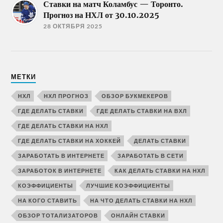
Ставки на матч Коламбус — Торонто.
Прогноз на НХЛ от 30.10.2025
28 ОКТЯБРЯ 2025
МЕТКИ
НХЛ
НХЛ ПРОГНОЗ
ОБЗОР БУКМЕКЕРОВ
ГДЕ ДЕЛАТЬ СТАВКИ
ГДЕ ДЕЛАТЬ СТАВКИ НА ВХЛ
ГДЕ ДЕЛАТЬ СТАВКИ НА НХЛ
ГДЕ ДЕЛАТЬ СТАВКИ НА ХОККЕЙ
ДЕЛАТЬ СТАВКИ
ЗАРАБОТАТЬ В ИНТЕРНЕТЕ
ЗАРАБОТАТЬ В СЕТИ
ЗАРАБОТОК В ИНТЕРНЕТЕ
КАК ДЕЛАТЬ СТАВКИ НА НХЛ
КОЭФФИЦИЕНТЫ
ЛУЧШИЕ КОЭФФИЦИЕНТЫ
НА КОГО СТАВИТЬ
НА ЧТО ДЕЛАТЬ СТАВКИ НА НХЛ
ОБЗОР ТОТАЛИЗАТОРОВ
ОНЛАЙН СТАВКИ