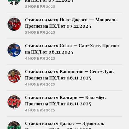
на НХЛ от 07.11.2025
5 НОЯБРЯ 2025
Ставки на матч Нью-Джерси — Монреаль.
Прогноз на НХЛ от 07.11.2025
5 НОЯБРЯ 2025
Ставки на матч Сиэтл – Сан-Хосе. Прогноз
на НХЛ от 06.11.2025
4 НОЯБРЯ 2025
Ставки на матч Вашингтон – Сент-Луис.
Прогноз на НХЛ от 06.11.2025
4 НОЯБРЯ 2025
Ставки на матч Калгари — Коламбус.
Прогноз на НХЛ от 06.11.2025
4 НОЯБРЯ 2025
Ставки на матч Даллас — Эдмонтон.