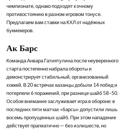
чемпионате, однако подходят к очному
противостоянию в разном игровом тонусе.
Предлагаем вам ставки на КХЛ от надёжных
букмекеров.
Ак Барс
Команда Анвара Гатиятулина после неуверенного
старта постепенно набрала обороты и
демонстрирует стабильный, организованный
хоккей. В 20 встречах казанцы добыли 14 побед и
потерпели 6 поражений, при разнице шайб 58–50.
Особое внимание заслуживает игра в обороне: в
последних пяти матчах «барсы» допустили лишь
восемь пропущенных шайб. При этом нападение
действует прагматично — без излишеств, но