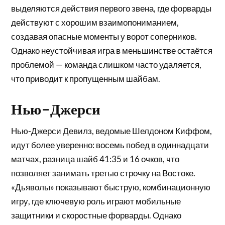
выделяются действия первого звена, где форварды
действуют с хорошим взаимопониманием,
создавая опасные моменты у ворот соперников.
Однако неустойчивая игра в меньшинстве остаётся
проблемой — команда слишком часто удаляется,
что приводит к пропущенным шайбам.
Нью-Джерси
Нью-Джерси Девилз, ведомые Шелдоном Киффом,
идут более уверенно: восемь побед в одиннадцати
матчах, разница шайб 41:35 и 16 очков, что
позволяет занимать третью строчку на Востоке.
«Дьяволы» показывают быструю, комбинационную
игру, где ключевую роль играют мобильные
защитники и скоростные форварды. Однако