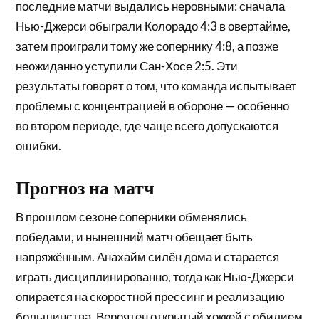
последние матчи выдались неровными: сначала
Нью-Джерси обыграли Колорадо 4:3 в овертайме,
затем проиграли тому же сопернику 4:8, а позже
неожиданно уступили Сан-Хосе 2:5. Эти
результаты говорят о том, что команда испытывает
проблемы с концентрацией в обороне — особенно
во втором периоде, где чаще всего допускаются
ошибки.
Прогноз на матч
В прошлом сезоне соперники обменялись
победами, и нынешний матч обещает быть
напряжённым. Анахайм силён дома и старается
играть дисциплинированно, тогда как Нью-Джерси
опирается на скоростной прессинг и реализацию
большинства. Вероятен открытый хоккей с обилием