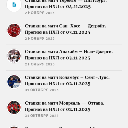
Прогноз на НХЛ от 04.11.2025
2 НОЯБРЯ 2025
Ставки на матч Сан-Хосе — Детройт.
Прогноз на НХЛ от 03.11.2025
2 НОЯБРЯ 2025
Ставки на матч Анахайм – Нью-Джерси.
Прогноз на НХЛ от 03.11.2025
2 НОЯБРЯ 2025
Ставки на матч Коламбус – Сент-Луис.
Прогноз на НХЛ от 02.11.2025
31 ОКТЯБРЯ 2025
Ставки на матч Монреаль — Оттава.
Прогноз на НХЛ от 02.11.2025
31 ОКТЯБРЯ 2025