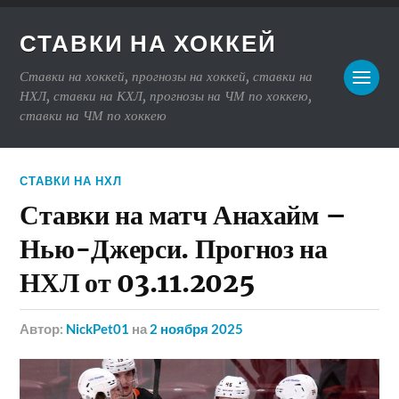
СТАВКИ НА ХОККЕЙ
Ставки на хоккей, прогнозы на хоккей, ставки на
НХЛ, ставки на КХЛ, прогнозы на ЧМ по хоккею,
ставки на ЧМ по хоккею
СТАВКИ НА НХЛ
Ставки на матч Анахайм –
Нью-Джерси. Прогноз на
НХЛ от 03.11.2025
Автор:
NickPet01
на
2 ноября 2025